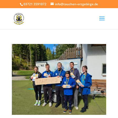
03721 3591072
info@tauchen-erzgebirge.de