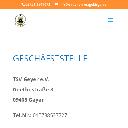
03721 3591072
info@tauchen-erzgebirge.de
GESCHÄFSTSTELLE
TSV Geyer e.V.
Goethestraße 8
09468 Geyer
Tel.Nr.:
015738537727