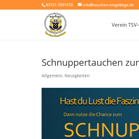
03721 3591072
info@tauchen-erzgebirge.de
Verein TSV
Schnuppertauchen zur 
Allgemein
,
Neuigkeiten