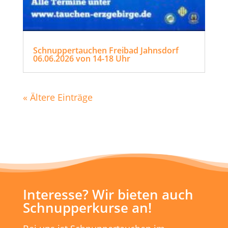
Schnuppertauchen Freibad Jahnsdorf
06.06.2026 von 14-18 Uhr
« Ältere Einträge
Interesse? Wir bieten auch
Schnupperkurse an!