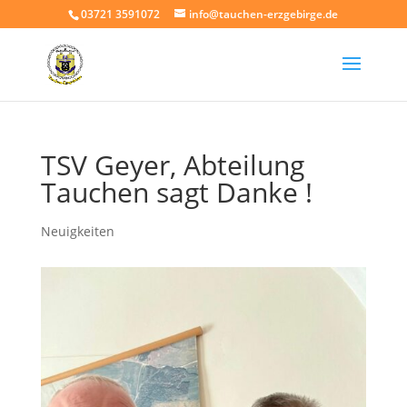
03721 3591072
info@tauchen-erzgebirge.de
TSV Geyer, Abteilung
Tauchen sagt Danke !
Neuigkeiten