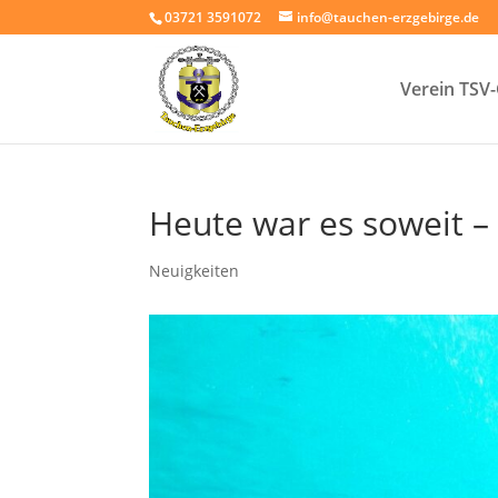
03721 3591072
info@tauchen-erzgebirge.de
Verein TSV
Heute war es soweit – 
Neuigkeiten