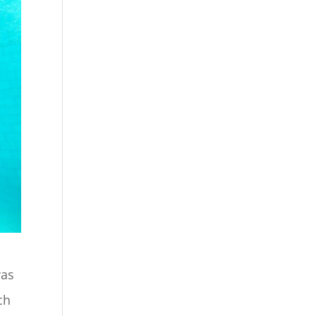
was
ch