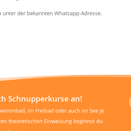
 unter der bekannten Whatsapp-Adresse.
uch Schnupperkurse an!
hwimmbad, im Freibad oder auch im See je
zen theoretischen Einweisung beginnst du