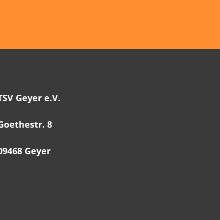
TSV Geyer e.V.
Goethestr. 8
09468 Geyer