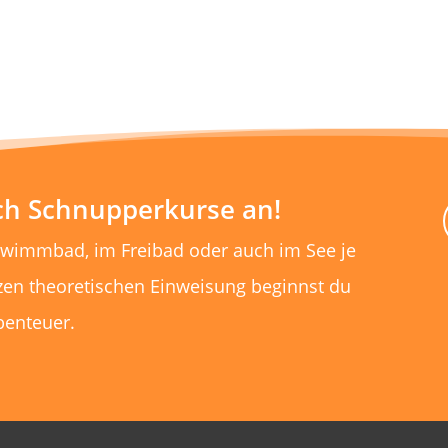
uch Schnupperkurse an!
hwimmbad, im Freibad oder auch im See je
zen theoretischen Einweisung beginnst du
benteuer.